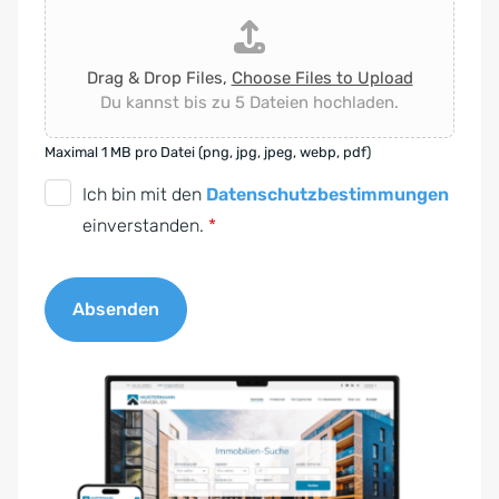
Drag & Drop Files,
Choose Files to Upload
Du kannst bis zu 5 Dateien hochladen.
Maximal 1 MB pro Datei (png, jpg, jpeg, webp, pdf)
D
Ich bin mit den
Datenschutzbestimmungen
S
einverstanden.
*
G
V
Absenden
O
-
A
E
l
i
t
n
e
v
r