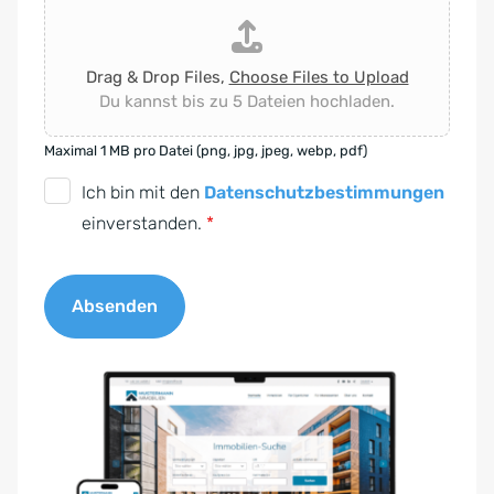
Drag & Drop Files,
Choose Files to Upload
Du kannst bis zu 5 Dateien hochladen.
Maximal 1 MB pro Datei (png, jpg, jpeg, webp, pdf)
D
Ich bin mit den
Datenschutzbestimmungen
S
einverstanden.
*
G
V
Absenden
O
-
A
E
l
i
t
n
e
v
r