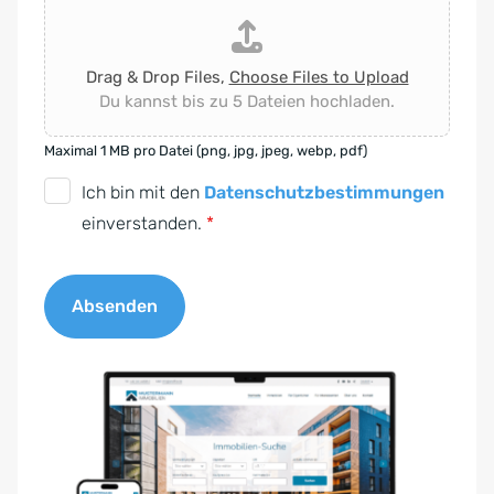
Drag & Drop Files,
Choose Files to Upload
Du kannst bis zu 5 Dateien hochladen.
Maximal 1 MB pro Datei (png, jpg, jpeg, webp, pdf)
D
Ich bin mit den
Datenschutzbestimmungen
S
einverstanden.
*
G
V
Absenden
O
-
A
E
l
i
t
n
e
v
r