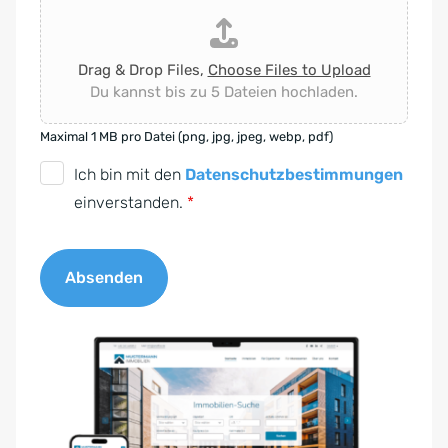
Drag & Drop Files,
Choose Files to Upload
Du kannst bis zu 5 Dateien hochladen.
Maximal 1 MB pro Datei (png, jpg, jpeg, webp, pdf)
D
Ich bin mit den
Datenschutzbestimmungen
S
einverstanden.
*
G
V
Absenden
O
-
A
E
l
i
t
n
e
v
r