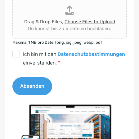
Drag & Drop Files,
Choose Files to Upload
Du kannst bis zu 5 Dateien hochladen.
Maximal 1 MB pro Datei (png, jpg, jpeg, webp, pdf)
D
Ich bin mit den
Datenschutzbestimmungen
S
einverstanden.
*
G
V
Absenden
O
-
A
E
l
i
t
n
e
v
r