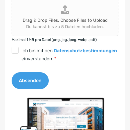
Drag & Drop Files,
Choose Files to Upload
Du kannst bis zu 5 Dateien hochladen.
Maximal 1 MB pro Datei (png, jpg, jpeg, webp, pdf)
D
Ich bin mit den
Datenschutzbestimmungen
S
einverstanden.
*
G
V
Absenden
O
-
A
E
l
i
t
n
e
v
r