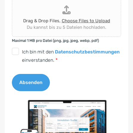
Drag & Drop Files,
Choose Files to Upload
Du kannst bis zu 5 Dateien hochladen.
Maximal 1 MB pro Datei (png, jpg, jpeg, webp, pdf)
D
Ich bin mit den
Datenschutzbestimmungen
S
einverstanden.
*
G
V
Absenden
O
-
A
E
l
i
t
n
e
v
r