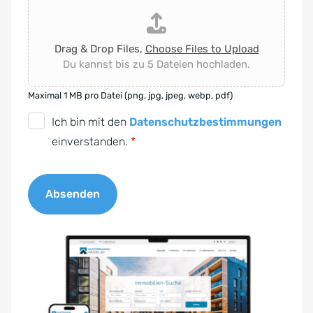
Drag & Drop Files,
Choose Files to Upload
Du kannst bis zu 5 Dateien hochladen.
Maximal 1 MB pro Datei (png, jpg, jpeg, webp, pdf)
D
Ich bin mit den
Datenschutzbestimmungen
S
einverstanden.
*
G
V
Absenden
O
-
A
E
l
i
t
n
e
v
r