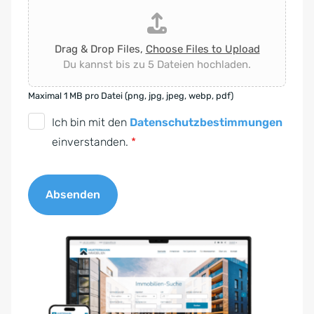
Drag & Drop Files,
Choose Files to Upload
Du kannst bis zu 5 Dateien hochladen.
Maximal 1 MB pro Datei (png, jpg, jpeg, webp, pdf)
D
Ich bin mit den
Datenschutzbestimmungen
S
einverstanden.
*
G
V
Absenden
O
-
A
E
l
i
t
n
e
v
r