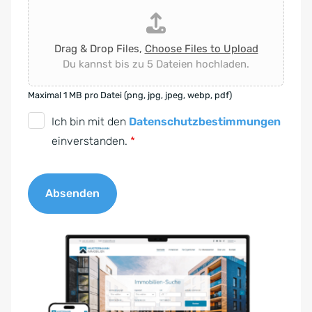
Drag & Drop Files,
Choose Files to Upload
Du kannst bis zu 5 Dateien hochladen.
Maximal 1 MB pro Datei (png, jpg, jpeg, webp, pdf)
D
Ich bin mit den
Datenschutzbestimmungen
S
einverstanden.
*
G
V
Absenden
O
-
A
E
l
i
t
n
e
v
r