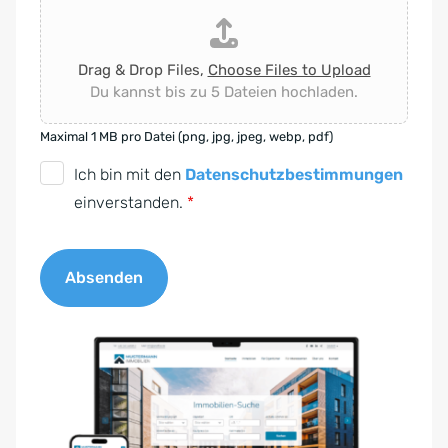
Drag & Drop Files,
Choose Files to Upload
Du kannst bis zu 5 Dateien hochladen.
Maximal 1 MB pro Datei (png, jpg, jpeg, webp, pdf)
D
Ich bin mit den
Datenschutzbestimmungen
S
einverstanden.
*
G
V
Absenden
O
-
A
E
l
i
t
n
e
v
r