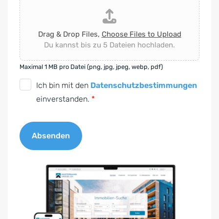
Drag & Drop Files,
Choose Files to Upload
Du kannst bis zu 5 Dateien hochladen.
Maximal 1 MB pro Datei (png, jpg, jpeg, webp, pdf)
D
Ich bin mit den
Datenschutzbestimmungen
S
einverstanden.
*
G
V
Absenden
O
-
A
E
l
i
t
n
e
v
r