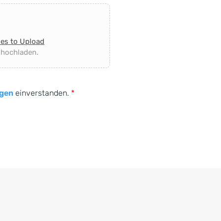
les to Upload
 hochladen.
gen
einverstanden.
*