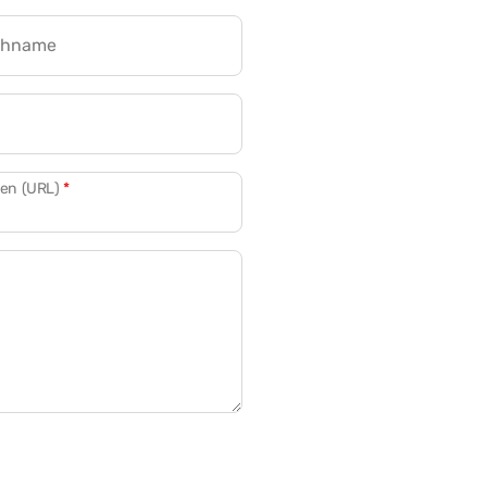
chname
CRM für Banken
den (URL)
*