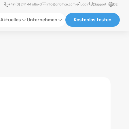
Schnellzugriff
+49 (0) 241 44 686-0
info@onOffice.com
Login
Support
DE
Aktuelles
Unternehmen
Kostenlos testen
ebinare
Über Uns
tatus-News
Partner und Kooperationen
eranstaltungen
Karriere
eferenzen
log
ewsletter
n