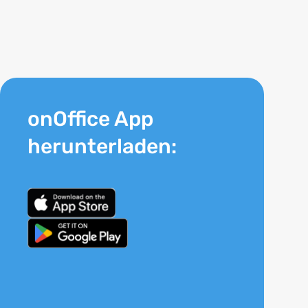
onOffice App
herunterladen: