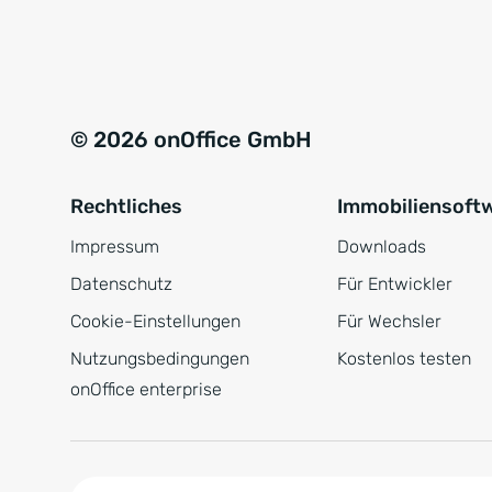
e
a
r
t
s
i
t
v
© 2026 onOffice GmbH
ä
e
n
:
Rechtliches
Immobiliensoft
d
n
Impressum
Downloads
i
Datenschutz
Für Entwickler
s
Cookie-Einstellungen
Für Wechsler
*
Nutzungsbedingungen
Kostenlos testen
onOffice enterprise