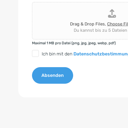
Drag & Drop Files,
Choose Fi
Du kannst bis zu 5 Dateien
Maximal 1 MB pro Datei (png, jpg, jpeg, webp, pdf)
D
Ich bin mit den
Datenschutzbestimmun
S
G
Absenden
V
O
A
-
l
E
t
i
e
n
r
v
n