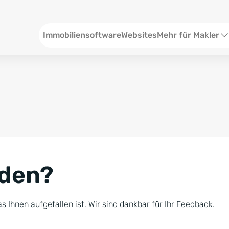
Header
Immobiliensoftware
Websites
Mehr für Makler
SEO und Content
W
Social Media
S
Social Ads
V
Google Ads
R
nden?
Newsletter-Pakete
B
Consulting
N
s Ihnen aufgefallen ist. Wir sind dankbar für Ihr Feedback.
Softwareschulunge