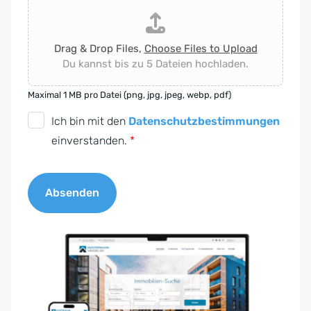
Drag & Drop Files,
Choose Files to Upload
Du kannst bis zu 5 Dateien hochladen.
Maximal 1 MB pro Datei (png, jpg, jpeg, webp, pdf)
D
Ich bin mit den
Datenschutzbestimmungen
S
einverstanden.
*
G
V
Absenden
O
-
A
E
l
i
t
n
e
v
r