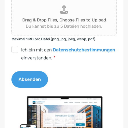
Drag & Drop Files,
Choose Files to Upload
Du kannst bis zu 5 Dateien hochladen.
Maximal 1 MB pro Datei (png, jpg, jpeg, webp, pdf)
D
Ich bin mit den
Datenschutzbestimmungen
S
einverstanden.
*
G
V
Absenden
O
-
A
E
l
i
t
n
e
v
r