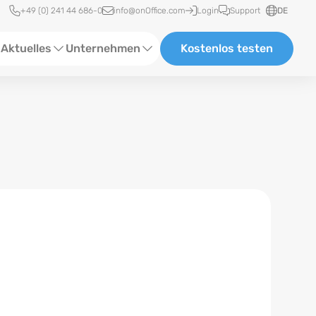
Schnellzugriff
+49 (0) 241 44 686-0
info@onOffice.com
Login
Support
DE
Aktuelles
Unternehmen
Kostenlos testen
ebinare
Über Uns
tatus-News
Partner und Kooperationen
eranstaltungen
Karriere
eferenzen
log
ewsletter
n