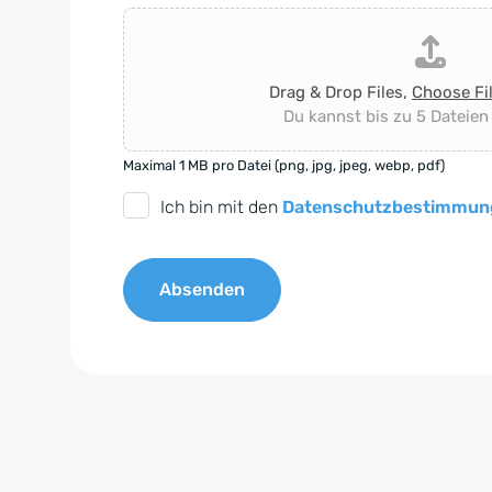
Drag & Drop Files,
Choose Fi
Du kannst bis zu 5 Dateien
Maximal 1 MB pro Datei (png, jpg, jpeg, webp, pdf)
D
Ich bin mit den
Datenschutzbestimmun
S
G
Absenden
V
O
A
-
l
E
t
i
e
n
r
v
n