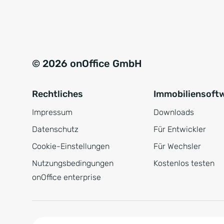
e
a
r
t
s
i
t
v
© 2026 onOffice GmbH
ä
e
n
:
Rechtliches
Immobiliensoft
d
n
Impressum
Downloads
i
Datenschutz
Für Entwickler
s
Cookie-Einstellungen
Für Wechsler
*
Nutzungsbedingungen
Kostenlos testen
onOffice enterprise