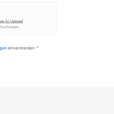
les to Upload
 hochladen.
gen
einverstanden.
*