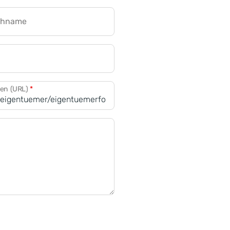
chname
CRM für Banken
den (URL)
*