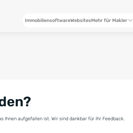
Header
Immobiliensoftware
Websites
Mehr für Makler
SEO und Content
W
Social Media
S
Social Ads
V
Google Ads
R
nden?
Newsletter-Pakete
B
Consulting
N
s Ihnen aufgefallen ist. Wir sind dankbar für Ihr Feedback.
Softwareschulunge