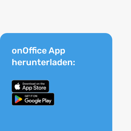
onOffice App
herunterladen: