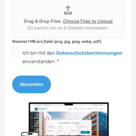
Drag & Drop Files,
Choose Files to Upload
Du kannst bis zu 5 Dateien hochladen.
Maximal 1 MB pro Datei (png, jpg, jpeg, webp, pdf)
D
Ich bin mit den
Datenschutzbestimmungen
S
einverstanden.
*
G
V
Absenden
O
-
A
E
l
i
t
n
e
v
r