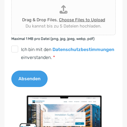
Drag & Drop Files,
Choose Files to Upload
Du kannst bis zu 5 Dateien hochladen.
Maximal 1 MB pro Datei (png, jpg, jpeg, webp, pdf)
D
Ich bin mit den
Datenschutzbestimmungen
S
einverstanden.
*
G
V
Absenden
O
-
A
E
l
i
t
n
e
v
r