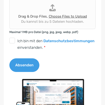
Drag & Drop Files,
Choose Files to Upload
Du kannst bis zu 5 Dateien hochladen.
Maximal 1 MB pro Datei (png, jpg, jpeg, webp, pdf)
D
Ich bin mit den
Datenschutzbestimmungen
S
einverstanden.
*
G
V
Absenden
O
-
A
E
l
i
t
n
e
v
r