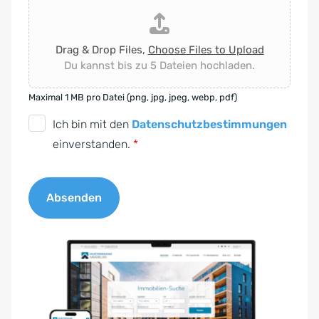
Drag & Drop Files,
Choose Files to Upload
Du kannst bis zu 5 Dateien hochladen.
Maximal 1 MB pro Datei (png, jpg, jpeg, webp, pdf)
D
Ich bin mit den
Datenschutzbestimmungen
S
einverstanden.
*
G
V
Absenden
O
-
A
E
l
i
t
n
e
v
r