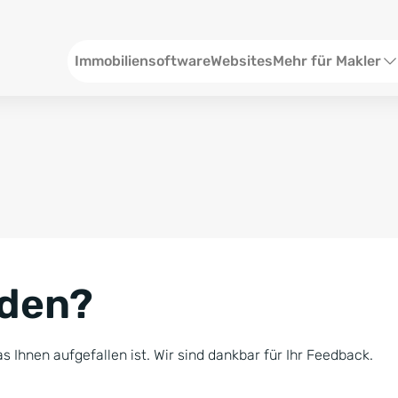
Header
Immobiliensoftware
Websites
Mehr für Makler
SEO und Content
W
Social Media
S
Social Ads
V
Google Ads
R
nden?
Newsletter-Pakete
B
Consulting
N
s Ihnen aufgefallen ist. Wir sind dankbar für Ihr Feedback.
Softwareschulunge