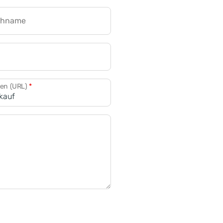
chname
CRM für Banken
den (URL)
*