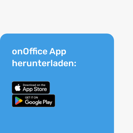
onOffice App
herunterladen: