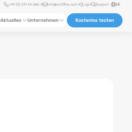
Schnellzugriff
+49 (0) 241 44 686-0
info@onOffice.com
Login
Support
DE
Aktuelles
Unternehmen
Kostenlos testen
ebinare
Über Uns
tatus-News
Partner und Kooperationen
eranstaltungen
Karriere
eferenzen
log
ewsletter
n