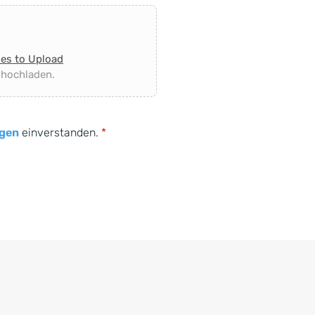
les to Upload
 hochladen.
gen
einverstanden.
*