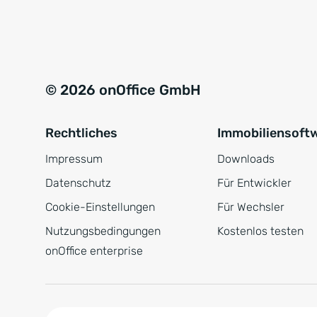
e
a
r
t
s
i
t
v
© 2026 onOffice GmbH
ä
e
n
:
Rechtliches
Immobiliensoft
d
n
Impressum
Downloads
i
Datenschutz
Für Entwickler
s
Cookie-Einstellungen
Für Wechsler
*
Nutzungsbedingungen
Kostenlos testen
onOffice enterprise