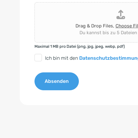
Drag & Drop Files,
Choose Fi
Du kannst bis zu 5 Dateien
Maximal 1 MB pro Datei (png, jpg, jpeg, webp, pdf)
D
Ich bin mit den
Datenschutzbestimmun
S
G
Absenden
V
O
A
-
l
E
t
i
e
n
r
v
n