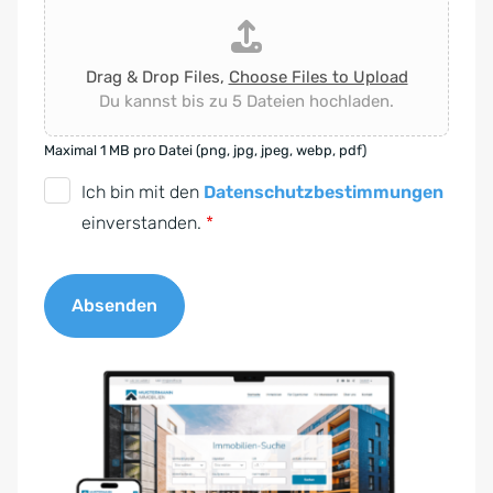
Drag & Drop Files,
Choose Files to Upload
Du kannst bis zu 5 Dateien hochladen.
Maximal 1 MB pro Datei (png, jpg, jpeg, webp, pdf)
D
Ich bin mit den
Datenschutzbestimmungen
S
einverstanden.
*
G
V
Absenden
O
-
A
E
l
i
t
n
e
v
r