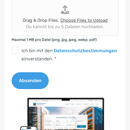
Drag & Drop Files,
Choose Files to Upload
Du kannst bis zu 5 Dateien hochladen.
Maximal 1 MB pro Datei (png, jpg, jpeg, webp, pdf)
D
Ich bin mit den
Datenschutzbestimmungen
S
einverstanden.
*
G
V
Absenden
O
-
A
E
l
i
t
n
e
v
r