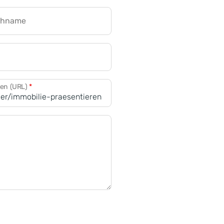
chname
CRM für Banken
den (URL)
*