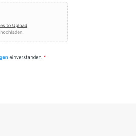
les to Upload
 hochladen.
gen
einverstanden.
*