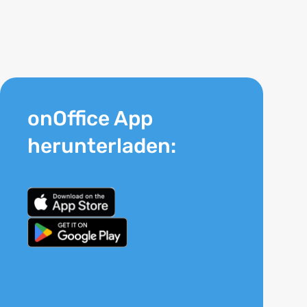
onOffice App
herunterladen: