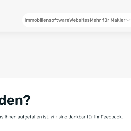
Header
Immobiliensoftware
Websites
Mehr für Makler
SEO und Content
W
Social Media
S
Social Ads
V
Google Ads
R
nden?
Newsletter-Pakete
B
Consulting
N
s Ihnen aufgefallen ist. Wir sind dankbar für Ihr Feedback.
Softwareschulunge