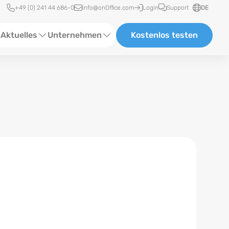
Schnellzugriff
+49 (0) 241 44 686-0
info@onOffice.com
Login
Support
DE
Aktuelles
Unternehmen
Kostenlos testen
ebinare
Über Uns
tatus-News
Partner und Kooperationen
eranstaltungen
Karriere
eferenzen
log
ewsletter
n