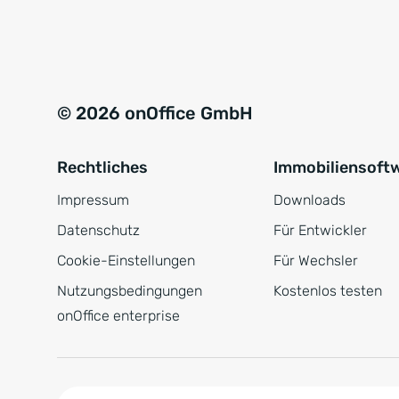
e
a
r
t
s
i
t
v
© 2026 onOffice GmbH
ä
e
n
:
Rechtliches
Immobiliensoft
d
n
Impressum
Downloads
i
Datenschutz
Für Entwickler
s
Cookie-Einstellungen
Für Wechsler
*
Nutzungsbedingungen
Kostenlos testen
onOffice enterprise