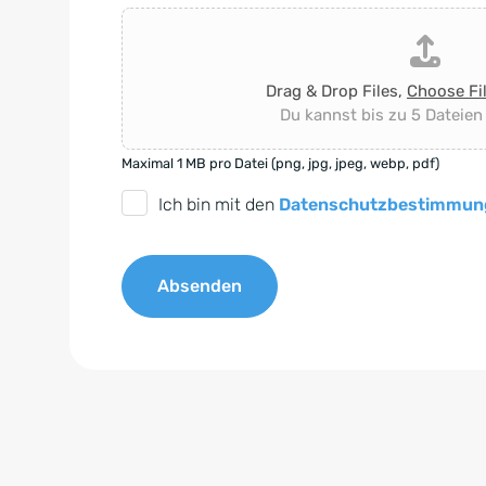
Drag & Drop Files,
Choose Fi
Du kannst bis zu 5 Dateien
Maximal 1 MB pro Datei (png, jpg, jpeg, webp, pdf)
D
Ich bin mit den
Datenschutzbestimmun
S
G
Absenden
V
O
A
-
l
E
t
i
e
n
r
v
n