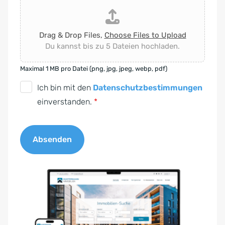
Drag & Drop Files,
Choose Files to Upload
Du kannst bis zu 5 Dateien hochladen.
Maximal 1 MB pro Datei (png, jpg, jpeg, webp, pdf)
D
Ich bin mit den
Datenschutzbestimmungen
S
einverstanden.
*
G
V
Absenden
O
-
A
E
l
i
t
n
e
v
r