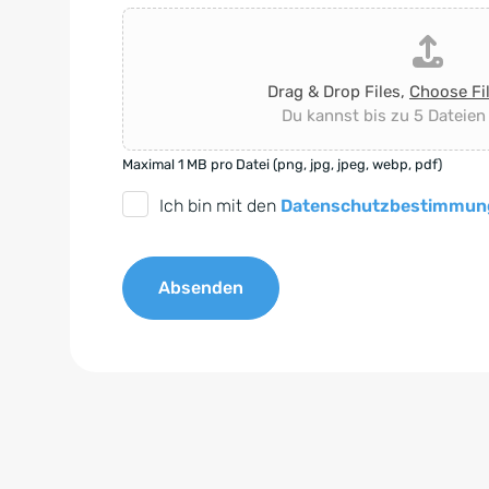
Drag & Drop Files,
Choose Fi
Du kannst bis zu 5 Dateien
Maximal 1 MB pro Datei (png, jpg, jpeg, webp, pdf)
D
Ich bin mit den
Datenschutzbestimmun
S
G
Absenden
V
O
A
-
l
E
t
i
e
n
r
v
n