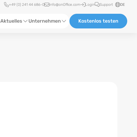
Schnellzugriff
+49 (0) 241 44 686-0
info@onOffice.com
Login
Support
DE
Aktuelles
Unternehmen
Kostenlos testen
ebinare
Über Uns
tatus-News
Partner und Kooperationen
eranstaltungen
Karriere
eferenzen
log
ewsletter
n