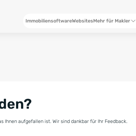
Header
Immobiliensoftware
Websites
Mehr für Makler
SEO und Content
W
Social Media
S
Social Ads
V
Google Ads
R
nden?
Newsletter-Pakete
B
Consulting
N
s Ihnen aufgefallen ist. Wir sind dankbar für Ihr Feedback.
Softwareschulunge