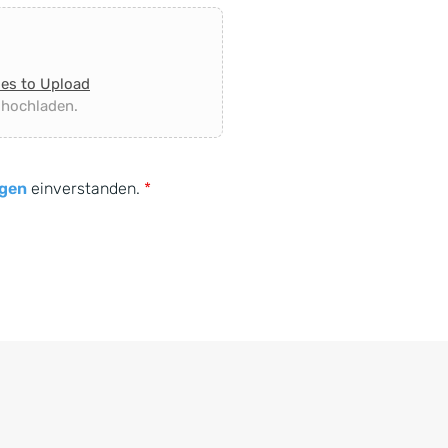
les to Upload
 hochladen.
gen
einverstanden.
*