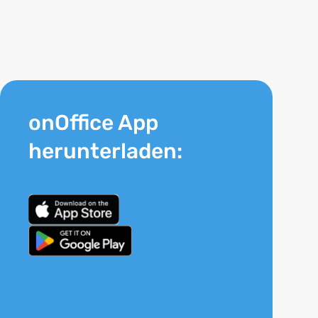
onOffice App
herunterladen: