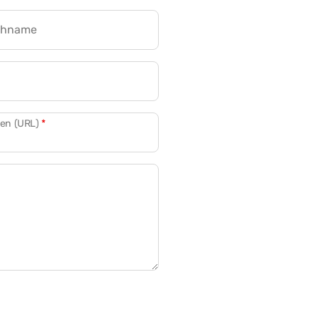
chname
CRM für Banken
den (URL)
*