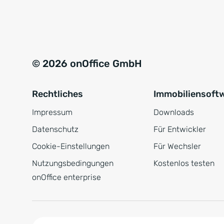
e
a
r
t
s
i
t
v
© 2026 onOffice GmbH
ä
e
n
:
Rechtliches
Immobiliensoft
d
n
Impressum
Downloads
i
Datenschutz
Für Entwickler
s
Cookie-Einstellungen
Für Wechsler
*
Nutzungsbedingungen
Kostenlos testen
onOffice enterprise