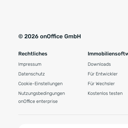
e
a
r
t
s
i
t
v
© 2026 onOffice GmbH
ä
e
n
:
Rechtliches
Immobiliensoft
d
n
Impressum
Downloads
i
Datenschutz
Für Entwickler
s
Cookie-Einstellungen
Für Wechsler
*
Nutzungsbedingungen
Kostenlos testen
onOffice enterprise