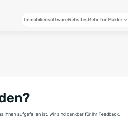
Header
Immobiliensoftware
Websites
Mehr für Makler
SEO und Content
W
Social Media
S
Social Ads
V
Google Ads
R
nden?
Newsletter-Pakete
B
Consulting
N
s Ihnen aufgefallen ist. Wir sind dankbar für Ihr Feedback.
Softwareschulunge