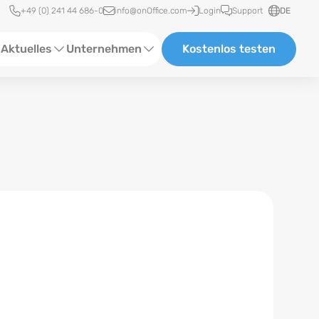
Schnellzugriff
+49 (0) 241 44 686-0
info@onOffice.com
Login
Support
DE
Aktuelles
Unternehmen
Kostenlos testen
ebinare
Über Uns
tatus-News
Partner und Kooperationen
eranstaltungen
Karriere
eferenzen
log
ewsletter
n