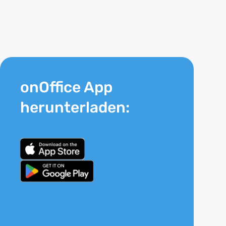
onOffice App
herunterladen: