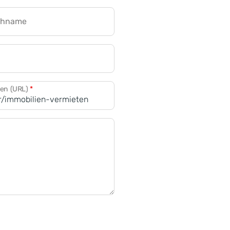
chname
CRM für Banken
den (URL)
*