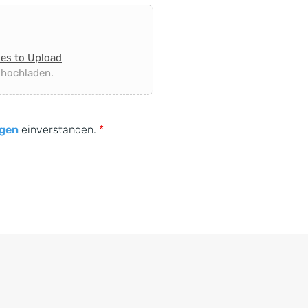
les to Upload
 hochladen.
gen
einverstanden.
*