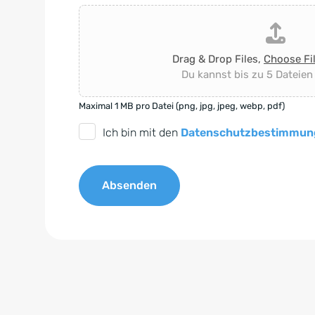
Drag & Drop Files,
Choose Fi
Du kannst bis zu 5 Dateien
Maximal 1 MB pro Datei (png, jpg, jpeg, webp, pdf)
D
Ich bin mit den
Datenschutzbestimmun
S
G
Absenden
V
O
A
-
l
E
t
i
e
n
r
v
n