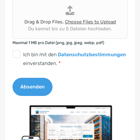
Drag & Drop Files,
Choose Files to Upload
Du kannst bis zu 5 Dateien hochladen.
Maximal 1 MB pro Datei (png, jpg, jpeg, webp, pdf)
D
Ich bin mit den
Datenschutzbestimmungen
S
einverstanden.
*
G
V
Absenden
O
-
A
E
l
i
t
n
e
v
r