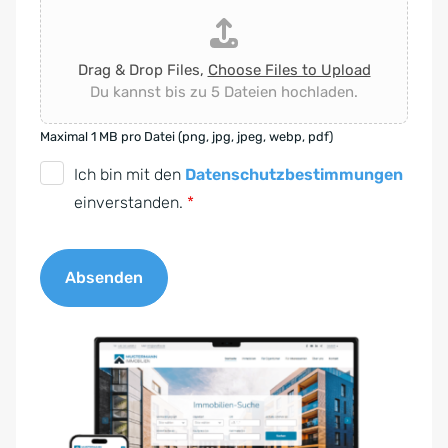
Drag & Drop Files,
Choose Files to Upload
Du kannst bis zu 5 Dateien hochladen.
Maximal 1 MB pro Datei (png, jpg, jpeg, webp, pdf)
D
Ich bin mit den
Datenschutzbestimmungen
S
einverstanden.
*
G
V
Absenden
O
-
A
E
l
i
t
n
e
v
r