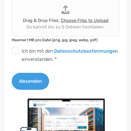
Drag & Drop Files,
Choose Files to Upload
Du kannst bis zu 5 Dateien hochladen.
Maximal 1 MB pro Datei (png, jpg, jpeg, webp, pdf)
D
Ich bin mit den
Datenschutzbestimmungen
S
einverstanden.
*
G
V
Absenden
O
-
A
E
l
i
t
n
e
v
r