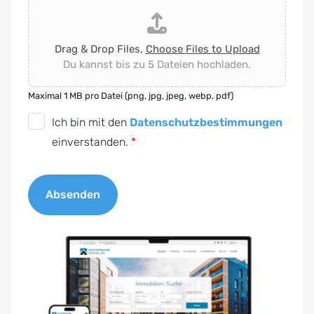
Drag & Drop Files,
Choose Files to Upload
Du kannst bis zu 5 Dateien hochladen.
Maximal 1 MB pro Datei (png, jpg, jpeg, webp, pdf)
D
Ich bin mit den
Datenschutzbestimmungen
S
einverstanden.
*
G
V
Absenden
O
-
A
E
l
i
t
n
e
v
r