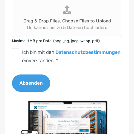
Drag & Drop Files,
Choose Files to Upload
Du kannst bis zu 5 Dateien hochladen.
Maximal 1 MB pro Datei (png, jpg, jpeg, webp, pdf)
D
Ich bin mit den
Datenschutzbestimmungen
S
einverstanden.
*
G
V
Absenden
O
-
A
E
l
i
t
n
e
v
r