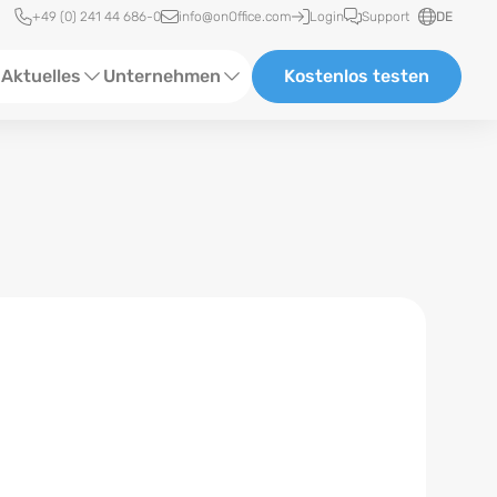
Schnellzugriff
+49 (0) 241 44 686-0
info@onOffice.com
Login
Support
DE
Aktuelles
Unternehmen
Kostenlos testen
ebinare
Über Uns
tatus-News
Partner und Kooperationen
eranstaltungen
Karriere
eferenzen
log
ewsletter
n