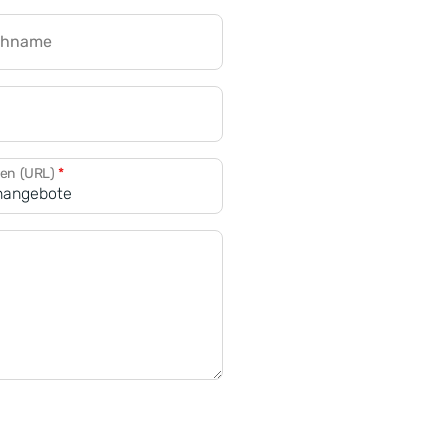
chname
CRM für Banken
den (URL)
*