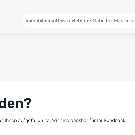
Header
Immobiliensoftware
Websites
Mehr für Makler
SEO und Content
W
Social Media
S
Social Ads
V
Google Ads
R
nden?
Newsletter-Pakete
B
Consulting
N
s Ihnen aufgefallen ist. Wir sind dankbar für Ihr Feedback.
Softwareschulunge