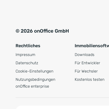
e
a
r
t
s
i
t
v
© 2026 onOffice GmbH
ä
e
n
:
Rechtliches
Immobiliensoft
d
n
Impressum
Downloads
i
Datenschutz
Für Entwickler
s
Cookie-Einstellungen
Für Wechsler
*
Nutzungsbedingungen
Kostenlos testen
onOffice enterprise