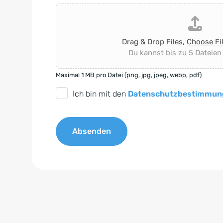
Drag & Drop Files,
Choose Fi
Du kannst bis zu 5 Dateien
Maximal 1 MB pro Datei (png, jpg, jpeg, webp, pdf)
D
Ich bin mit den
Datenschutzbestimmun
S
G
Absenden
V
O
A
-
l
E
t
i
e
n
r
v
n