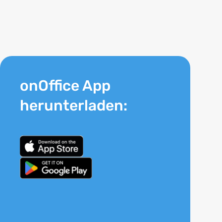
onOffice App
herunterladen: