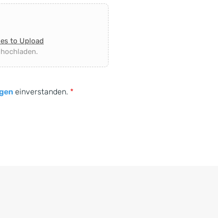
les to Upload
 hochladen.
gen
einverstanden.
*