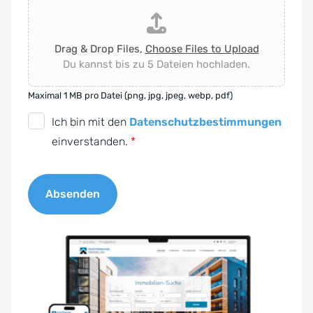
Drag & Drop Files,
Choose Files to Upload
Du kannst bis zu 5 Dateien hochladen.
Maximal 1 MB pro Datei (png, jpg, jpeg, webp, pdf)
D
Ich bin mit den
Datenschutzbestimmungen
S
einverstanden.
*
G
V
Absenden
O
-
A
E
l
i
t
n
e
v
r