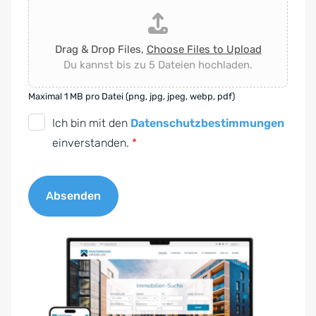
Drag & Drop Files,
Choose Files to Upload
Du kannst bis zu 5 Dateien hochladen.
Maximal 1 MB pro Datei (png, jpg, jpeg, webp, pdf)
D
Ich bin mit den
Datenschutzbestimmungen
S
einverstanden.
*
G
V
Absenden
O
-
A
E
l
i
t
n
e
v
r