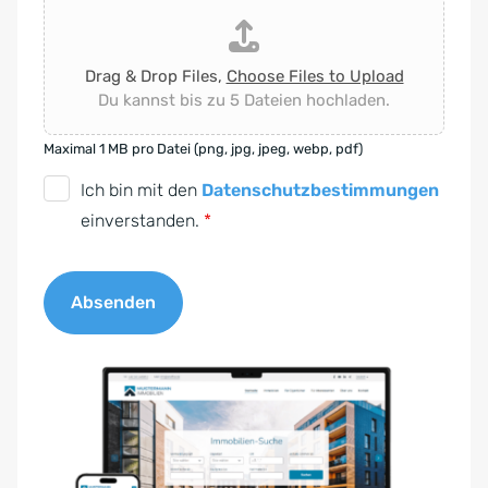
Drag & Drop Files,
Choose Files to Upload
Du kannst bis zu 5 Dateien hochladen.
Maximal 1 MB pro Datei (png, jpg, jpeg, webp, pdf)
D
Ich bin mit den
Datenschutzbestimmungen
S
einverstanden.
*
G
V
Absenden
O
-
A
E
l
i
t
n
e
v
r