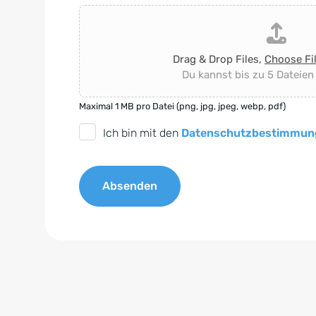
Drag & Drop Files,
Choose Fi
Du kannst bis zu 5 Dateien
Maximal 1 MB pro Datei (png, jpg, jpeg, webp, pdf)
D
Ich bin mit den
Datenschutzbestimmun
S
G
Absenden
V
O
A
-
l
E
t
i
e
n
r
v
n