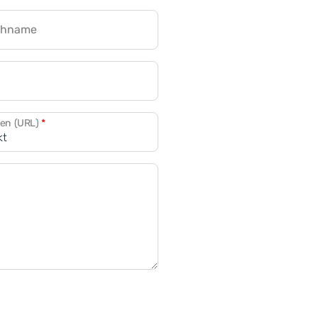
chname
CRM für Banken
den (URL)
*