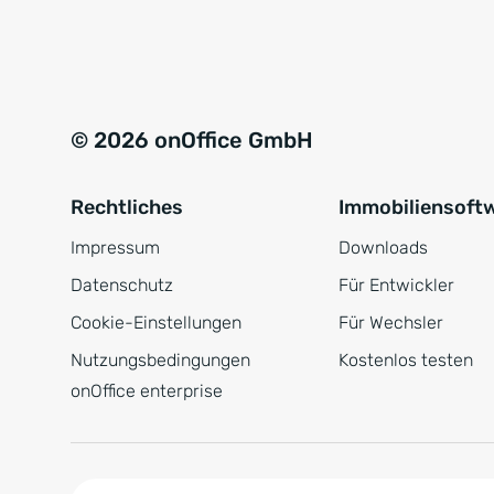
e
a
r
t
s
i
t
v
© 2026 onOffice GmbH
ä
e
n
:
Rechtliches
Immobiliensoft
d
n
Impressum
Downloads
i
Datenschutz
Für Entwickler
s
Cookie-Einstellungen
Für Wechsler
*
Nutzungsbedingungen
Kostenlos testen
onOffice enterprise