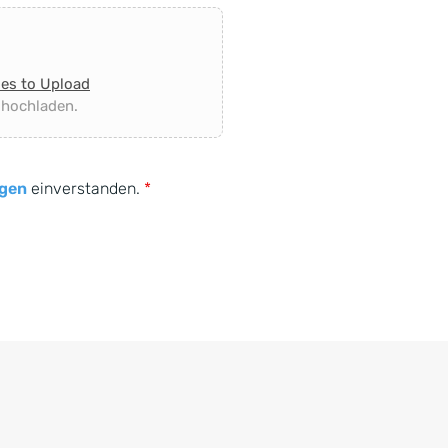
les to Upload
 hochladen.
gen
einverstanden.
*