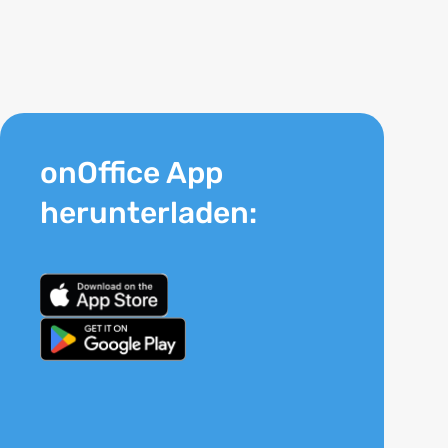
onOffice App
herunterladen: