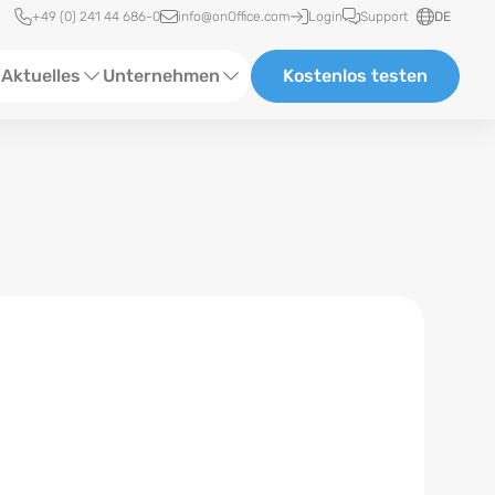
Schnellzugriff
+49 (0) 241 44 686-0
info@onOffice.com
Login
Support
DE
Aktuelles
Unternehmen
Kostenlos testen
ebinare
Über Uns
tatus-News
Partner und Kooperationen
eranstaltungen
Karriere
eferenzen
log
ewsletter
n