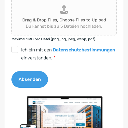
Drag & Drop Files,
Choose Files to Upload
Du kannst bis zu 5 Dateien hochladen.
Maximal 1 MB pro Datei (png, jpg, jpeg, webp, pdf)
D
Ich bin mit den
Datenschutzbestimmungen
S
einverstanden.
*
G
V
Absenden
O
-
A
E
l
i
t
n
e
v
r