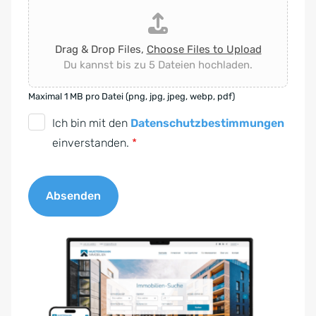
Drag & Drop Files,
Choose Files to Upload
Du kannst bis zu 5 Dateien hochladen.
Maximal 1 MB pro Datei (png, jpg, jpeg, webp, pdf)
D
Ich bin mit den
Datenschutzbestimmungen
S
einverstanden.
*
G
V
Absenden
O
-
A
E
l
i
t
n
e
v
r