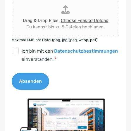
Drag & Drop Files,
Choose Files to Upload
Du kannst bis zu 5 Dateien hochladen.
Maximal 1 MB pro Datei (png, jpg, jpeg, webp, pdf)
D
Ich bin mit den
Datenschutzbestimmungen
S
einverstanden.
*
G
V
Absenden
O
-
A
E
l
i
t
n
e
v
r