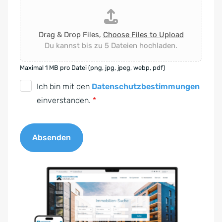
Drag & Drop Files,
Choose Files to Upload
Du kannst bis zu 5 Dateien hochladen.
Maximal 1 MB pro Datei (png, jpg, jpeg, webp, pdf)
D
Ich bin mit den
Datenschutzbestimmungen
S
einverstanden.
*
G
V
Absenden
O
-
A
E
l
i
t
n
e
v
r