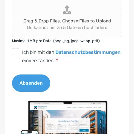
Drag & Drop Files,
Choose Files to Upload
Du kannst bis zu 5 Dateien hochladen.
Maximal 1 MB pro Datei (png, jpg, jpeg, webp, pdf)
D
Ich bin mit den
Datenschutzbestimmungen
S
einverstanden.
*
G
V
Absenden
O
-
A
E
l
i
t
n
e
v
r