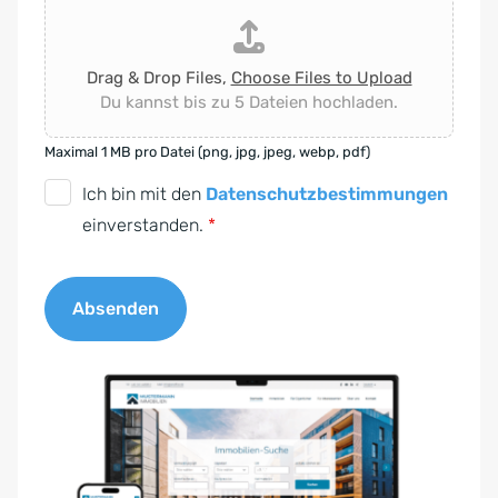
Drag & Drop Files,
Choose Files to Upload
Du kannst bis zu 5 Dateien hochladen.
Maximal 1 MB pro Datei (png, jpg, jpeg, webp, pdf)
D
Ich bin mit den
Datenschutzbestimmungen
S
einverstanden.
*
G
V
Absenden
O
-
A
E
l
i
t
n
e
v
r