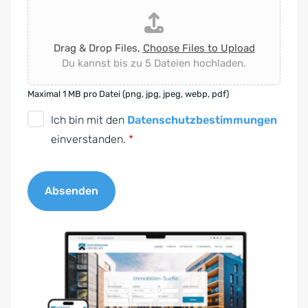
Drag & Drop Files,
Choose Files to Upload
Du kannst bis zu 5 Dateien hochladen.
Maximal 1 MB pro Datei (png, jpg, jpeg, webp, pdf)
D
Ich bin mit den
Datenschutzbestimmungen
S
einverstanden.
*
G
V
Absenden
O
-
A
E
l
i
t
n
e
v
r