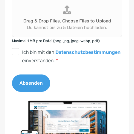
Drag & Drop Files,
Choose Files to Upload
Du kannst bis zu 5 Dateien hochladen.
Maximal 1 MB pro Datei (png, jpg, jpeg, webp, pdf)
D
Ich bin mit den
Datenschutzbestimmungen
S
einverstanden.
*
G
V
Absenden
O
-
A
E
l
i
t
n
e
v
r