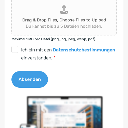
Drag & Drop Files,
Choose Files to Upload
Du kannst bis zu 5 Dateien hochladen.
Maximal 1 MB pro Datei (png, jpg, jpeg, webp, pdf)
D
Ich bin mit den
Datenschutzbestimmungen
S
einverstanden.
*
G
V
Absenden
O
-
A
E
l
i
t
n
e
v
r