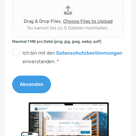
Drag & Drop Files,
Choose Files to Upload
Du kannst bis zu 5 Dateien hochladen.
Maximal 1 MB pro Datei (png, jpg, jpeg, webp, pdf)
D
Ich bin mit den
Datenschutzbestimmungen
S
einverstanden.
*
G
V
Absenden
O
-
A
E
l
i
t
n
e
v
r