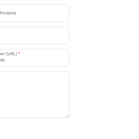
chname
CRM für Banken
den (URL)
*