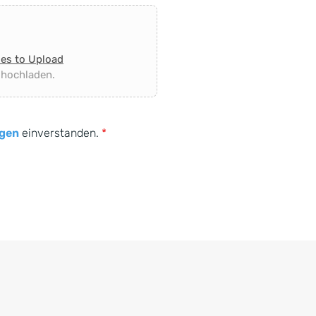
les to Upload
 hochladen.
gen
einverstanden.
*