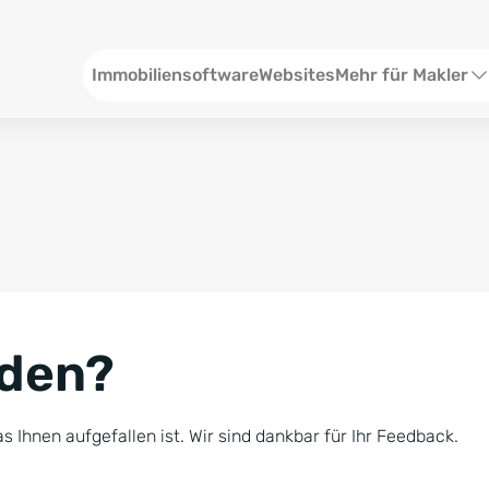
Header
Immobiliensoftware
Websites
Mehr für Makler
SEO und Content
W
Social Media
S
Social Ads
V
Google Ads
R
nden?
Newsletter-Pakete
B
Consulting
N
s Ihnen aufgefallen ist. Wir sind dankbar für Ihr Feedback.
Softwareschulunge