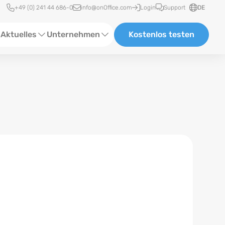
Schnellzugriff
+49 (0) 241 44 686-0
info@onOffice.com
Login
Support
DE
Aktuelles
Unternehmen
Kostenlos testen
ebinare
Über Uns
tatus-News
Partner und Kooperationen
eranstaltungen
Karriere
eferenzen
log
ewsletter
n