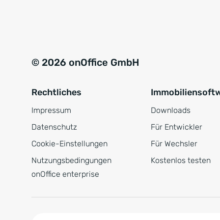
e
a
r
t
s
i
t
v
© 2026 onOffice GmbH
ä
e
n
:
Rechtliches
Immobiliensoft
d
n
Impressum
Downloads
i
Datenschutz
Für Entwickler
s
Cookie-Einstellungen
Für Wechsler
*
Nutzungsbedingungen
Kostenlos testen
onOffice enterprise