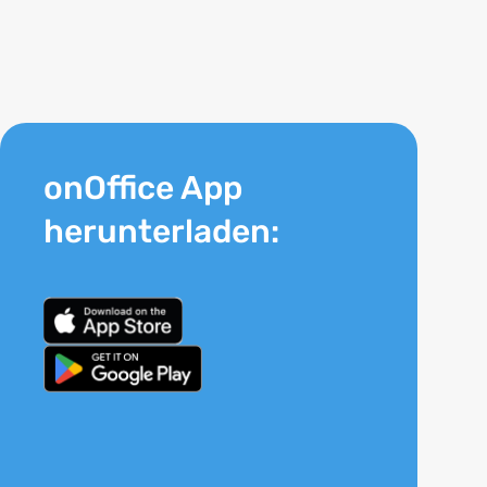
onOffice App
herunterladen: