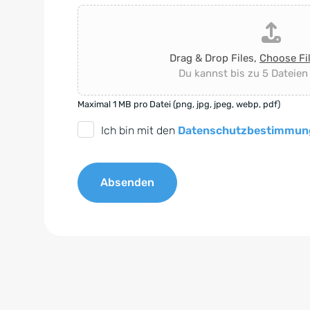
Drag & Drop Files,
Choose Fi
Du kannst bis zu 5 Dateien
Maximal 1 MB pro Datei (png, jpg, jpeg, webp, pdf)
D
Ich bin mit den
Datenschutzbestimmun
S
G
Absenden
V
O
A
-
l
E
t
i
e
n
r
v
n