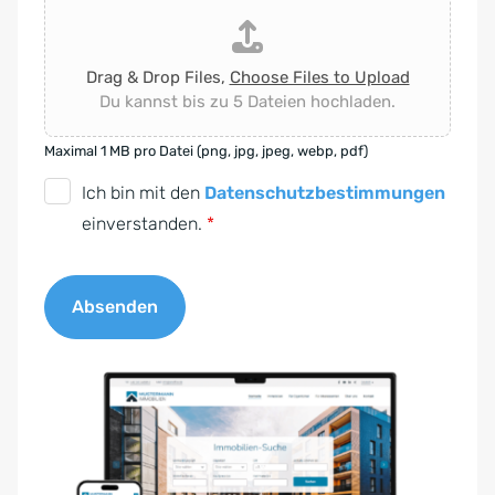
Drag & Drop Files,
Choose Files to Upload
Du kannst bis zu 5 Dateien hochladen.
Maximal 1 MB pro Datei (png, jpg, jpeg, webp, pdf)
D
Ich bin mit den
Datenschutzbestimmungen
S
einverstanden.
*
G
V
Absenden
O
-
A
E
l
i
t
n
e
v
r