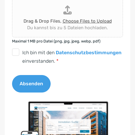
Drag & Drop Files,
Choose Files to Upload
Du kannst bis zu 5 Dateien hochladen.
Maximal 1 MB pro Datei (png, jpg, jpeg, webp, pdf)
D
Ich bin mit den
Datenschutzbestimmungen
S
einverstanden.
*
G
V
Absenden
O
-
A
E
l
i
t
n
e
v
r